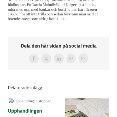
Press och Media
hjullastare. På Gamla Malmövägen i Klågerup stöttades
julgranen upp med bänkar och bord och en hårt dragen
elkabel för att inte trilla och sedan försvann man med de
boendes stege som aldrig kom tillbaka.
Styrelsen
Kontakta oss
Dela den här sidan på social media
Facebook
X
LinkedIn
WhatsApp
E-
post
Relaterade inlägg
Upphandlingen