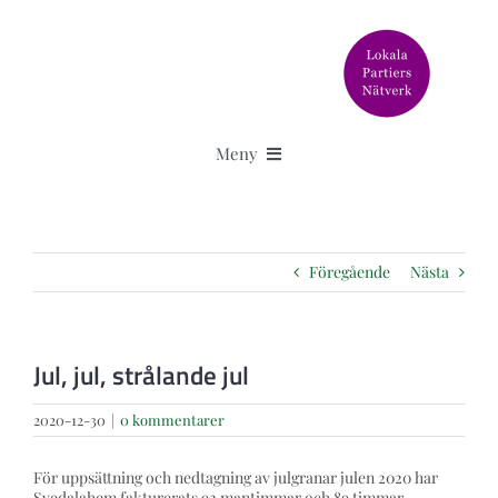
Fortsätt
till
innehållet
Meny
Aktuellt
Föregående
Nästa
Älska Svedala står för
Granskningar
Jul, jul, strålande jul
2020-12-30
|
0 kommentarer
Om oss
För uppsättning och nedtagning av julgranar julen 2020 har
Svedalahem fakturerats 92 mantimmar och 89 timmar