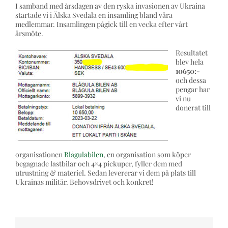
Press och Media
I samband med årsdagen av den ryska invasionen av Ukraina
startade vi i Älska Svedala en insamling bland våra
medlemmar. Insamlingen pågick till en vecka efter vårt
årsmöte.
Styrelsen
Resultatet
blev hela
Kontakta oss
10650:-
och dessa
pengar har
vi nu
donerat till
organisationen
Blågulabilen
, en organisation som köper
begagnade lastbilar och 4×4 pickuper, fyller dem med
utrustning & materiel. Sedan levererar vi dem på plats till
Ukrainas militär. Behovsdrivet och konkret!