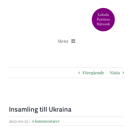
Fortsätt
till
innehållet
Meny
Aktuellt
Föregående
Nästa
Älska Svedala står för
Granskningar
Visa
större
Insamling till Ukraina
bild
Om oss
2023-03-23
|
0 kommentarer