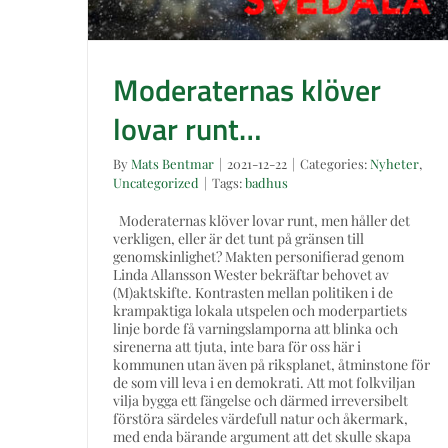
Moderaternas klöver
lovar runt…
By
Mats Bentmar
|
2021-12-22
|
Categories:
Nyheter
,
Uncategorized
|
Tags:
badhus
Moderaternas klöver lovar runt, men håller det
verkligen, eller är det tunt på gränsen till
genomskinlighet? Makten personifierad genom
Linda Allansson Wester bekräftar behovet av
(M)aktskifte. Kontrasten mellan politiken i de
krampaktiga lokala utspelen och moderpartiets
linje borde få varningslamporna att blinka och
sirenerna att tjuta, inte bara för oss här i
kommunen utan även på riksplanet, åtminstone för
de som vill leva i en demokrati. Att mot folkviljan
vilja bygga ett fängelse och därmed irreversibelt
förstöra särdeles värdefull natur och åkermark,
med enda bärande argument att det skulle skapa