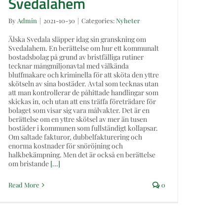
Svedalahem
By
Admin
|
2021-10-30
|
Categories:
Nyheter
Älska Svedala släpper idag sin granskning om
Svedalahem. En berättelse om hur ett kommunalt
bostadsbolag på grund av bristfälliga rutiner
tecknar mångmiljonavtal med välkända
bluffmakare och kriminella för att sköta den yttre
skötseln av sina bostäder. Avtal som tecknas utan
att man kontrollerar de påhittade handlingar som
skickas in, och utan att ens träffa företrädare för
bolaget som visar sig vara målvakter. Det är en
berättelse om en yttre skötsel av mer än tusen
bostäder i kommunen som fullständigt kollapsar.
Om saltade fakturor, dubbelfakturering och
enorma kostnader för snöröjning och
halkbekämpning. Men det är också en berättelse
om bristande
[...]
Read More
0