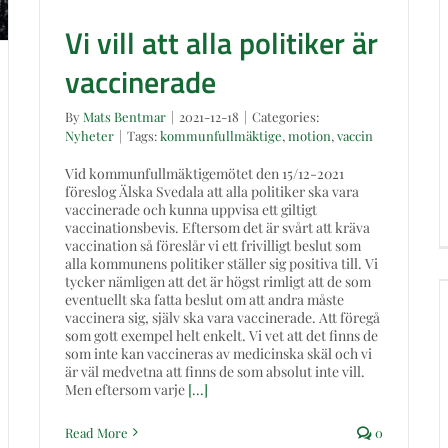
Vi vill att alla politiker är
vaccinerade
By
Mats Bentmar
|
2021-12-18
|
Categories:
Nyheter
|
Tags:
kommunfullmäktige
,
motion
,
vaccin
Vid kommunfullmäktigemötet den 15/12-2021
föreslog Älska Svedala att alla politiker ska vara
vaccinerade och kunna uppvisa ett giltigt
vaccinationsbevis. Eftersom det är svårt att kräva
vaccination så föreslår vi ett frivilligt beslut som
alla kommunens politiker ställer sig positiva till. Vi
tycker nämligen att det är högst rimligt att de som
eventuellt ska fatta beslut om att andra måste
vaccinera sig, själv ska vara vaccinerade. Att föregå
som gott exempel helt enkelt. Vi vet att det finns de
som inte kan vaccineras av medicinska skäl och vi
är väl medvetna att finns de som absolut inte vill.
Men eftersom varje
[...]
Read More
0