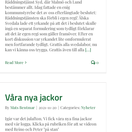
Räddningstjänst Syd, där Malmö och Lund
bestämmer allt. Idag fattade en enig
kommunstyrelse det av oss efterlängtade beslutet:
Räddningstjänsten ska förbli i egen regi! Älska
Svedala lade ett yrkande på att det i beslutet skulle
ingå en separat formulering som tydligt förklarar
att det är egen regi som gäller framöver. Efter en
kort diskussion var yrkandet lite omformulerat
men fortfarande tydligt. Grattis alla svedalabor, nu
kan vi känna oss trygga. Grattis även till alla
[...]
Read More
0
Våra nya jackor
Våra nya jackor
By
Mats Bentmar
|
2021-11-20
|
Categories:
Nyheter
Igår var det julafton. Vi fick våra nya fina jackor
med vår logga. Klicka på rubriken för att se videon
med Reino och Peter "på stan"