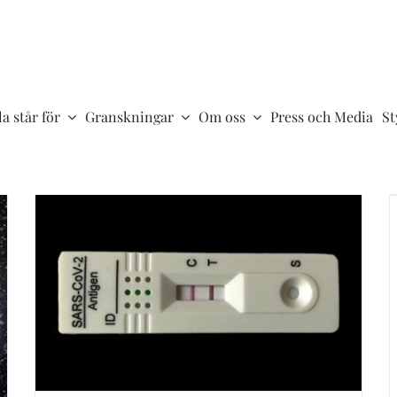
a står för
Granskningar
Om oss
Press och Media
St
Vi vill att alla politiker är vaccinerade