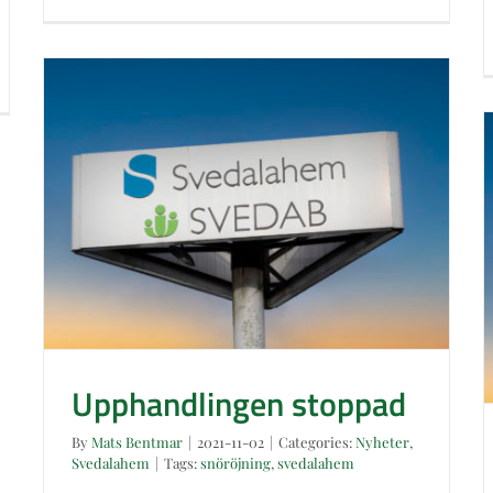
Upphandlingen stoppad
Upphandlingen stoppad
By
Mats Bentmar
|
2021-11-02
|
Categories:
Nyheter
,
Svedalahem
|
Tags:
snöröjning
,
svedalahem