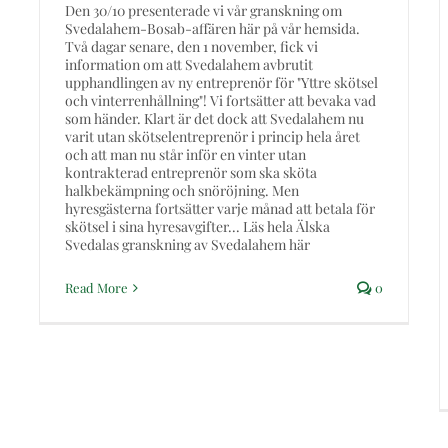
Den 30/10 presenterade vi vår granskning om
Svedalahem-Bosab-affären här på vår hemsida.
Två dagar senare, den 1 november, fick vi
information om att Svedalahem avbrutit
upphandlingen av ny entreprenör för "Yttre skötsel
och vinterrenhållning"! Vi fortsätter att bevaka vad
som händer. Klart är det dock att Svedalahem nu
varit utan skötselentreprenör i princip hela året
och att man nu står inför en vinter utan
kontrakterad entreprenör som ska sköta
halkbekämpning och snöröjning. Men
hyresgästerna fortsätter varje månad att betala för
skötsel i sina hyresavgifter... Läs hela Älska
Svedalas granskning av Svedalahem här
Read More
0