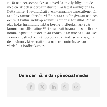
Press och Media
Nu är naturen som vackrast. I Svedala är vi lyckligt lottade
med en rik och underbar natur som är lätt åtkomlig för alla.
Detta måste vi bevara så att även kommande generationer får
ta del av samma förmån. Vi får inte ta det för givet att naturen
Styrelsen
och vårt kulturlandskap kommer att finnas för alltid. Redan
idag hotas hundratals hektar bördig jordbruksmark i vår
kommun av villamattor. Vårt ansvar att bevara det som är vår
kommun just för att det är vår kommun tas inte på allvar. Det
Kontakta oss
sk omvärldsläget och vår beredskap i händelse av kris gör att
det är ännu viktigare att sluta med exploatering av vår
värdefulla jordbruksmark.
Dela den här sidan på social media
Facebook
X
LinkedIn
WhatsApp
E-
post