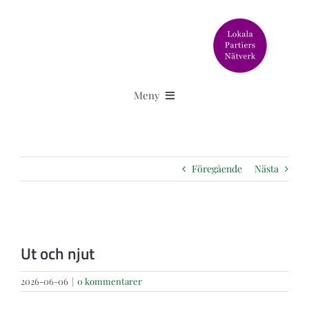
Fortsätt
till
innehållet
Meny
Aktuellt
Föregående
Nästa
Älska Svedala står för
Granskningar
Visa
större
Ut och njut
bild
Om oss
2026-06-06
|
0 kommentarer