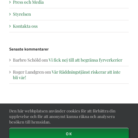
Press och Media
Styrelsen
Kontakta oss
Senaste kommentarer
Barbro Schöld
om
Vi fick nej till att begränsa fyrverkerier
Roger Lundgren
om
Vår Räddningstjänst riskerar att inte
bli vår!
Den här webbplatsen använder cookies för att förbättra din
upplevelse och för att anonymt kunna räkna och analysera
besöken till hemsidan.
Toggle
Navigation
OK