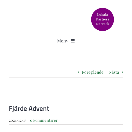
Fortsätt
till
innehållet
Meny
Aktuellt
Föregående
Nästa
Älska Svedala står för
Granskningar
Visa
större
Fjärde Advent
bild
Om oss
2024-12-15
|
0 kommentarer