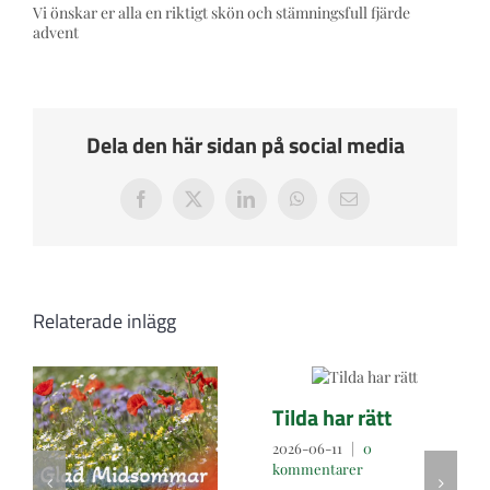
Press och Media
Vi önskar er alla en riktigt skön och stämningsfull fjärde
advent
Styrelsen
Dela den här sidan på social media
Kontakta oss
Facebook
X
LinkedIn
WhatsApp
E-
post
Relaterade inlägg
Tilda har rätt
2026-06-11
|
0
kommentarer