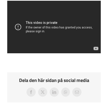
Press och Media
Styrelsen
Kontakta oss
Dela den här sidan på social media
Facebook
X
LinkedIn
WhatsApp
E-
post