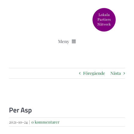
Fortsätt
till
innehållet
Meny
Aktuellt
Föregående
Nästa
Älska Svedala står för
Granskningar
Visa
större
Per Asp
bild
Om oss
2021-10-24
|
0 kommentarer