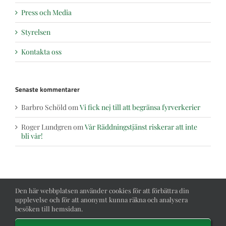
Press och Media
Styrelsen
Kontakta oss
Senaste kommentarer
Barbro Schöld
om
Vi fick nej till att begränsa fyrverkerier
Roger Lundgren
om
Vår Räddningstjänst riskerar att inte
bli vår!
Den här webbplatsen använder cookies för att förbättra din
upplevelse och för att anonymt kunna räkna och analysera
besöken till hemsidan.
Toggle